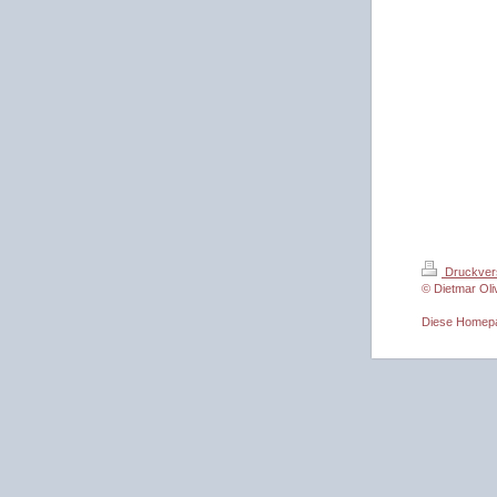
Druckver
© Dietmar Oli
Diese Homep